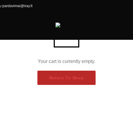
u pardavimai@iray.lt
Your cart is currently empty.
Return To Shop