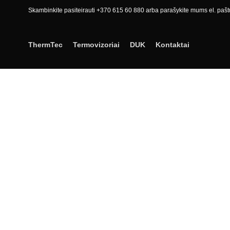
Skambinkite pasiteirauti +370 615 60 880 arba parašykite mums el. pašt
ThermTec
Termovizoriai
DUK
Kontaktai