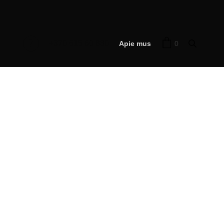
+370 615 60 880
0
Apie mus