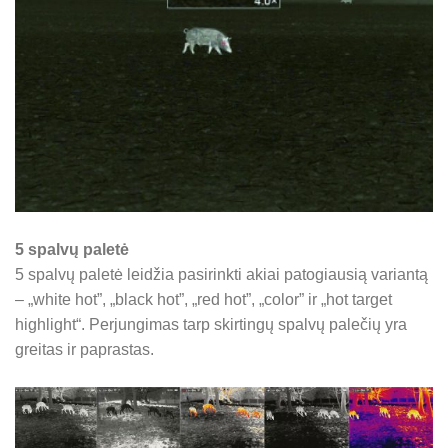
5 spalvų paletė
5 spalvų paletė leidžia pasirinkti akiai patogiausią variantą
– „white hot”, „black hot”, „red hot”, „color” ir „hot target
highlight“. Perjungimas tarp skirtingų spalvų palečių yra
greitas ir paprastas.