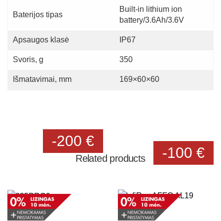
Built-in lithium ion
Baterijos tipas
battery/3.6Ah/3.6V
Apsaugos klasė
IP67
Svoris, g
350
Išmatavimai, mm
169×60×60
-200 €
-100 €
Related products
AKCIJA