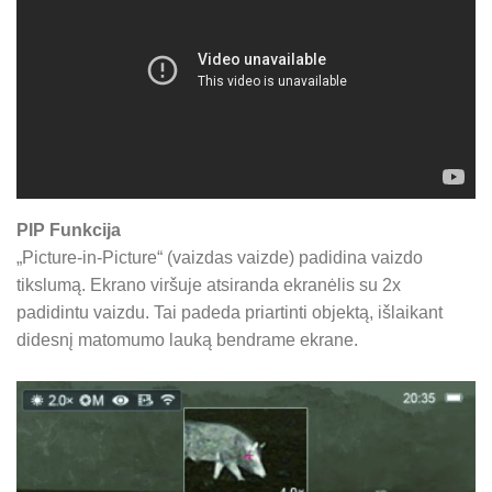
PIP Funkcija
„Picture-in-Picture“ (vaizdas vaizde) padidina vaizdo
tikslumą. Ekrano viršuje atsiranda ekranėlis su 2x
padidintu vaizdu. Tai padeda priartinti objektą, išlaikant
didesnį matomumo lauką bendrame ekrane.