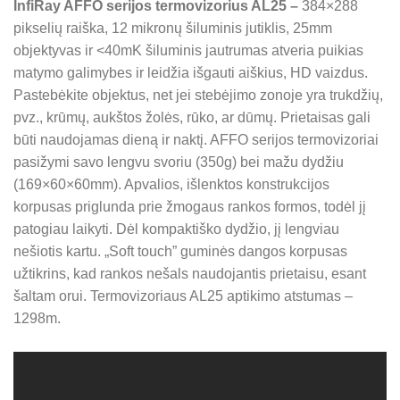
InfiRay AFFO serijos termovizorius AL25 –
384×288
pikselių raiška, 12 mikronų šiluminis jutiklis, 25mm
objektyvas ir <40mK šiluminis jautrumas atveria puikias
matymo galimybes ir leidžia išgauti aiškius, HD vaizdus.
Pastebėkite objektus, net jei stebėjimo zonoje yra trukdžių,
pvz., krūmų, aukštos žolės, rūko, ar dūmų. Prietaisas gali
būti naudojamas dieną ir naktį. AFFO serijos termovizoriai
pasižymi savo lengvu svoriu (350g) bei mažu dydžiu
(169×60×60mm). Apvalios, išlenktos konstrukcijos
korpusas priglunda prie žmogaus rankos formos, todėl jį
patogiau laikyti. Dėl kompaktiško dydžio, jį lengviau
nešiotis kartu. „Soft touch” guminės dangos korpusas
užtikrins, kad rankos nešals naudojantis prietaisu, esant
šaltam orui. Termovizoriaus AL25 aptikimo atstumas –
1298m.