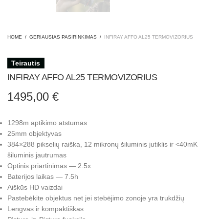
HOME
/
GERIAUSIAS PASIRINKIMAS
/
INFIRAY AFFO AL25 TERMOVIZORIUS
Teirautis
INFIRAY AFFO AL25 TERMOVIZORIUS
1495,00
€
1298m aptikimo atstumas
25mm objektyvas
384×288 pikselių raiška, 12 mikronų šiluminis jutiklis ir <40mK
šiluminis jautrumas
Optinis priartinimas — 2.5x
Baterijos laikas — 7.5h
Aiškūs HD vaizdai
Pastebėkite objektus net jei stebėjimo zonoje yra trukdžių
Lengvas ir kompaktiškas