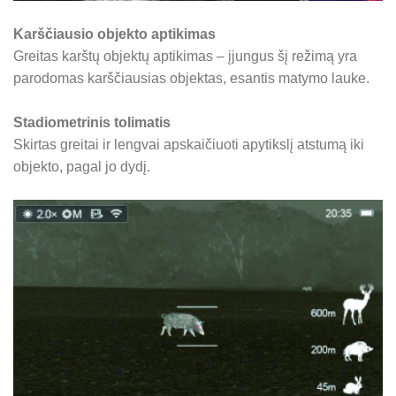
Karščiausio objekto aptikimas
Greitas karštų objektų aptikimas – įjungus šį režimą yra
parodomas karščiausias objektas, esantis matymo lauke.
Stadiometrinis tolimatis
Skirtas greitai ir lengvai apskaičiuoti apytikslį atstumą iki
objekto, pagal jo dydį.