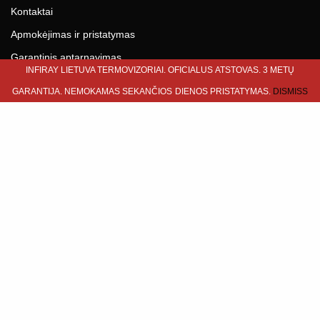
Kontaktai
Apmokėjimas ir pristatymas
Garantinis aptarnavimas
INFIRAY LIETUVA TERMOVIZORIAI. OFICIALUS ATSTOVAS. 3 METŲ
Taisyklės
GARANTIJA. NEMOKAMAS SEKANČIOS DIENOS PRISTATYMAS.
DISMISS
Privatumo politika
Termovizorių testavimas
PLAČIAU APIE
Apie Dimeka
DUK
Moketi lizingu
SEKITE MUS
Facebook
Instagram