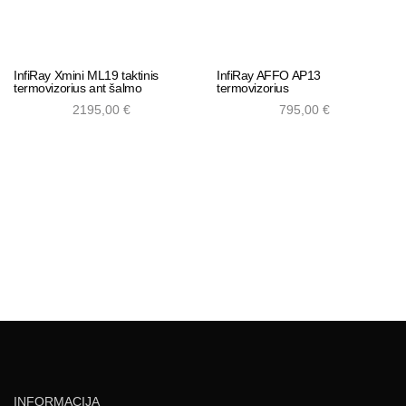
InfiRay Xmini ML19 taktinis
InfiRay AFFO AP13
termovizorius ant šalmo
termovizorius
2195,00
€
795,00
€
Add to cart
Add to cart
INFORMACIJA