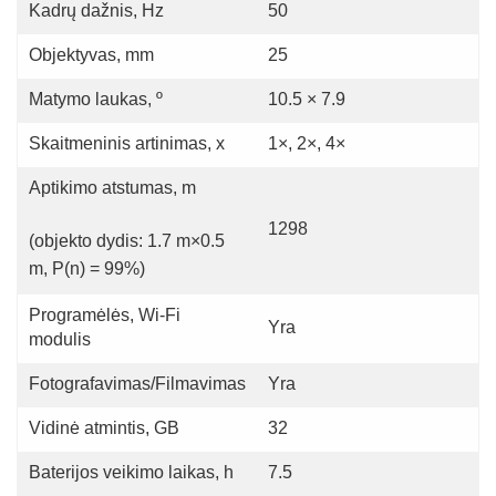
Kadrų dažnis, Hz
50
Objektyvas, mm
25
Matymo laukas, º
10.5 × 7.9
Skaitmeninis artinimas, x
1×, 2×, 4×
Aptikimo atstumas, m
1298
(objekto dydis: 1.7 m×0.5
m, P(n) = 99%)
Programėlės, Wi-Fi
Yra
modulis
Fotografavimas/Filmavimas
Yra
Vidinė atmintis, GB
32
Baterijos veikimo laikas, h
7.5