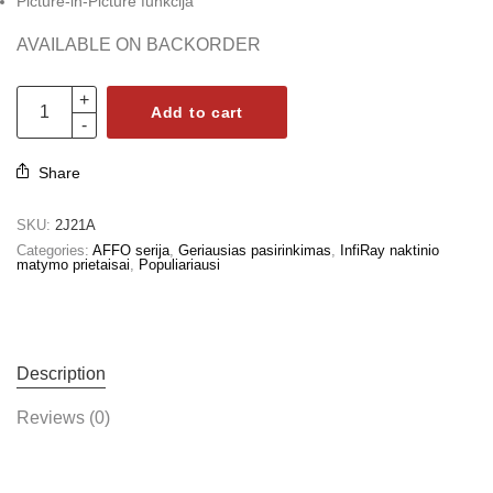
Picture-in-Picture funkcija
AVAILABLE ON BACKORDER
Add to cart
Share
SKU:
2J21A
Categories:
AFFO serija
,
Geriausias pasirinkimas
,
InfiRay naktinio
matymo prietaisai
,
Populiariausi
Description
Reviews (0)