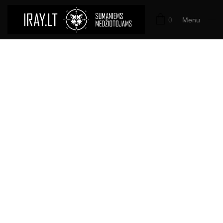
0
Menu
Close