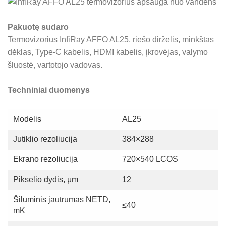
Pakuotę sudaro
Termovizorius InfiRay AFFO AL25, riešo dirželis, minkštas
dėklas, Type-C kabelis, HDMI kabelis, įkrovėjas, valymo
šluostė, vartotojo vadovas.
Techniniai duomenys
Modelis
AL25
Jutiklio rezoliucija
384×288
Ekrano rezoliucija
720×540 LCOS
Pikselio dydis, μm
12
Šiluminis jautrumas NETD,
≤40
mK