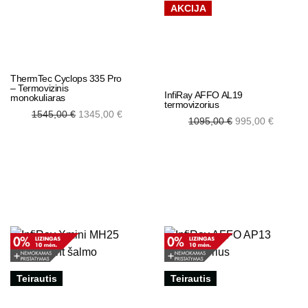
AKCIJA
ThermTec Cyclops 335 Pro
– Termovizinis
InfiRay AFFO AL19
monokuliaras
termovizorius
Original
Current
1545,00
€
1345,00
€
Original
Curren
1095,00
€
995,00
€
price was:
price is:
price was:
price is
1545,00 €.
1345,00 €.
1095,00 €.
995,00 
Add to cart
Add to cart
Teirautis
Teirautis