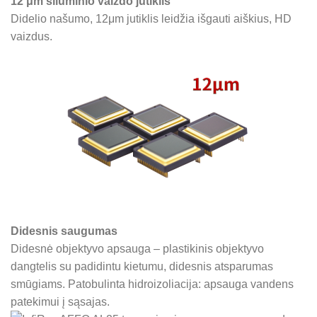
12
μm šiluminio vaizdo jutiklis
Didelio našumo, 12μm jutiklis leidžia išgauti aiškius, HD
vaizdus.
Didesnis saugumas
Didesnė objektyvo apsauga – plastikinis objektyvo
dangtelis su padidintu kietumu, didesnis atsparumas
smūgiams. Patobulinta hidroizoliacija: apsauga vandens
patekimui į sąsajas.