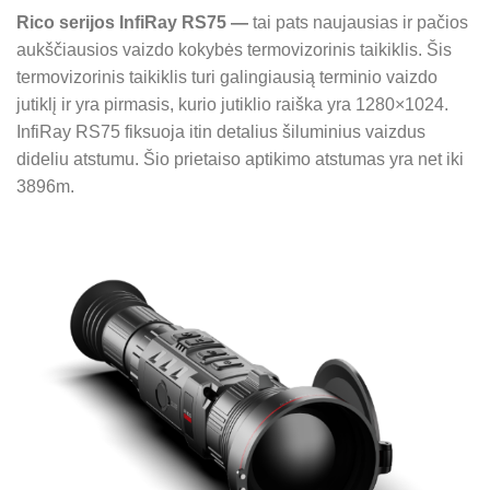
Rico serijos InfiRay RS75 —
tai
pats naujausias ir pačios
aukščiausios vaizdo kokybės
termovizorinis taikiklis.
Šis
termovizorinis taikiklis turi galingiausią terminio vaizdo
jutiklį ir yra pirmasis, kurio jutiklio raiška yra 1280×1024.
InfiRay RS75
fiksuoja itin detalius šiluminius vaizdus
dideliu atstumu. Šio prietaiso aptikimo atstumas yra net iki
3896m.