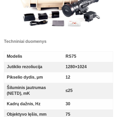
Techniniai duomenys
Modelis
RS75
Jutiklio rezoliucija
1280×1024
Pikselio dydis, μm
12
Šiluminis jautrumas
≤25
(NETD), mK
Kadrų dažnis, Hz
30
Objektyvo lęšis, mm
75