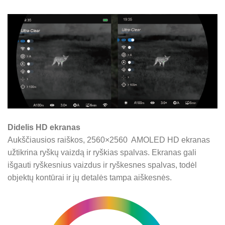
Didelis HD ekranas
Aukščiausios raiškos, 2560×2560 AMOLED HD ekranas
užtikrina ryškų vaizdą ir ryškias spalvas. Ekranas gali
išgauti ryškesnius vaizdus ir ryškesnes spalvas, todėl
objektų kontūrai ir jų detalės tampa aiškesnės.