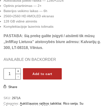
Aukščiausia jutiklio raiška — 1280×1024
Optinis priartinimas — 2×
Baterijos veikimo laikas — 6h
2560×2560 HD AMOLED ekranas
128 GB vidinė atmintis
Komplektacijoje lazerinis tolimatis
PASTABA: šią prekę galite įsigyti / atsiimti tik mūsų
„InfiRay Lietuva“ atstovybės biure adresu: Kalvarijų g.
300, LT-08318, Vilnius.
AVAILABLE ON BACKORDER
Add to cart
Share
SKU:
2971A
Categories:
Aukščiausios raiškos taikikliai
,
Rico serija
,
Su