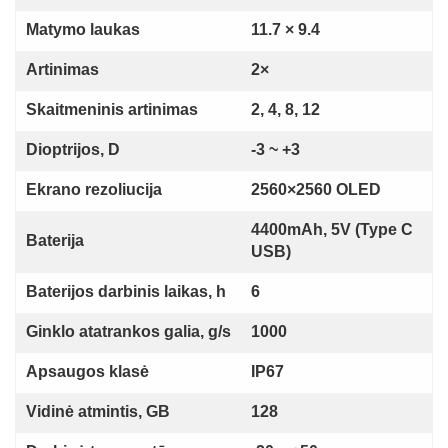
Matymo laukas
11.7 × 9.4
Artinimas
2×
Skaitmeninis artinimas
2, 4, 8, 12
Dioptrijos, D
-3 ~ +3
Ekrano rezoliucija
2560×2560 OLED
4400mAh, 5V (Type C
Baterija
USB)
Baterijos darbinis laikas, h
6
Ginklo atatrankos galia, g/s
1000
Apsaugos klasė
IP67
Vidinė atmintis, GB
128