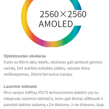
Optimizuotas okuliaras
Kartu su 60cm akių reljefu, okuliaras gali perduoti geresnį
vaizdą. Dėl aukštos kokybės jutiklių, vaizdas būna
neiškraipomas, žiūrint bet kuriuo kampu.
Lazerinis tolimatis
Rico serijos
InfiRay RS75 t
ermovizorinis taikiklis yra su
integruotu lazeriniu tolimačiu, kuris gali tiksliai užfiksuoti ir
parodyti taikinio atstumą ±1m tikslumu, ir ne didesniu, kaip