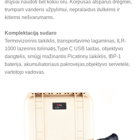
drąsiai naudoti bet kokiu oru. Korpusas atsparus drėgmei,
trumpam vandens užpylimui, nepralaidus dulkėms ir
kitiems nešvarumams.
Komplektaciją sudaro
Termovizorinis taikiklis, transportavimo lagaminas, ILR-
1000 lazerinis tolimatis,Type C USB laidas, objektyvo
dangtelis, smūgį mažinantis Picatinny laikiklis, IBP-1
baterija, akumuliatoriaus pakrovėjas,objektyvo servetėlė,
vartotojo vadovas.