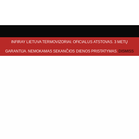
INFIRAY LIETUVA TERMOVIZORIAI. OFICIALUS ATSTOVAS. 3 METŲ
GARANTIJA. NEMOKAMAS SEKANČIOS DIENOS PRISTATYMAS.
DISMISS
INFORMACIJA
Kontaktai
Apmokėjimas ir pristatymas
Garantinis aptarnavimas
Taisyklės
Privatumo politika
Termovizorių testavimas
PLAČIAU APIE
Apie Dimeka