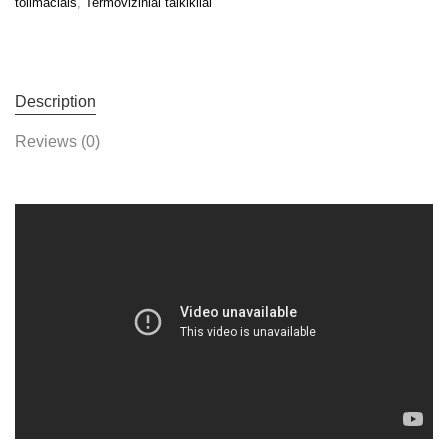
tolimačiais
,
Termoviziniai taikikliai
Description
Reviews (0)