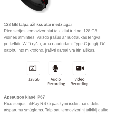
128 GB talpa užfiksuotai medžiagai
Rico serijos termovizoriniai taikikliai turi net 128 GB
vidinės atminties. Vaizdo įrašus ar nuotraukas lengvai
perkelkite WiFi ryšiu, arba naudodami Type-C jungtį. Dėl
patobulinto mikrofono, įrašyti garsai yra itin aiškūs.
Apsaugos klasė IP67
Rico serijos InfiRay RS75
pasižymi išskirtinai dideliu
atsparumu smūgiams. Taip pat, termovizorinį taikiklį galite