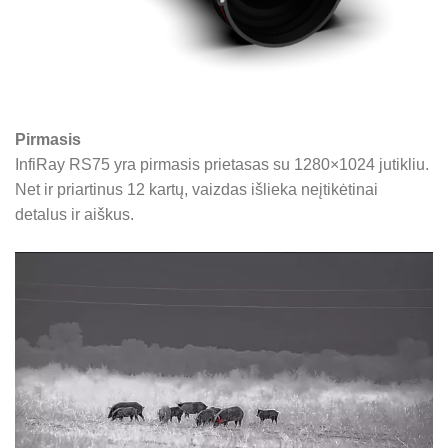
Pirmasis
I
nfiRay RS75 yra pirmasis prietasas su
1280×1024 jutikliu.
Net ir priartinus 12 kartų, vaizdas išlieka neįtikėtinai
detalus ir aiškus.