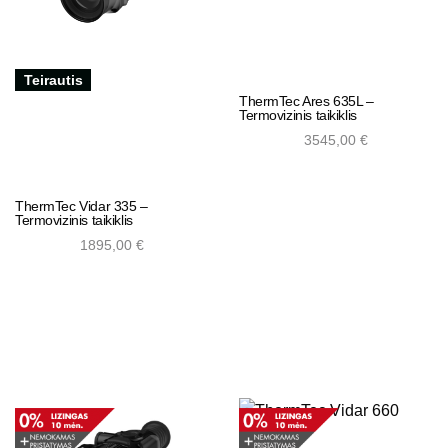
Teirautis
ThermTec Ares 635L –
Termovizinis taikiklis
3545,00
€
ThermTec Vidar 335 –
Add to cart
Termovizinis taikiklis
1895,00
€
Add to cart