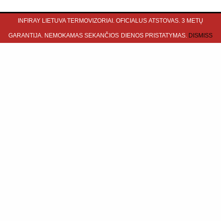
INFIRAY LIETUVA TERMOVIZORIAI. OFICIALUS ATSTOVAS. 3 METŲ
GARANTIJA. NEMOKAMAS SEKANČIOS DIENOS PRISTATYMAS.
DISMISS
INFORMACIJA
Kontaktai
Apmokėjimas ir pristatymas
Garantinis aptarnavimas
Taisyklės
Privatumo politika
Termovizorių testavimas
PLAČIAU APIE
Apie Dimeka
DUK
Moketi lizingu