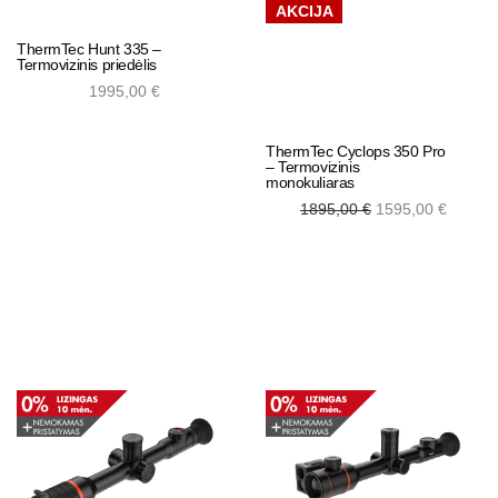
AKCIJA
ThermTec Hunt 335 –
Termovizinis priedėlis
1995,00
€
ThermTec Cyclops 350 Pro
– Termovizinis
Add to cart
monokuliaras
Original
Curre
1895,00
€
1595,00
€
price was:
price 
1895,00 €.
1595,0
Add to cart