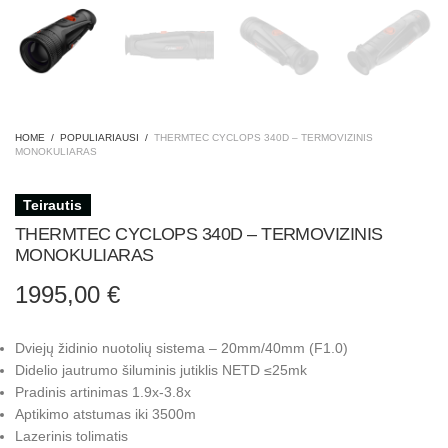
HOME
/
POPULIARIAUSI
/
THERMTEC CYCLOPS 340D – TERMOVIZINIS
MONOKULIARAS
Teirautis
THERMTEC CYCLOPS 340D – TERMOVIZINIS
MONOKULIARAS
1995,00
€
Dviejų židinio nuotolių sistema – 20mm/40mm (F1.0)
Didelio jautrumo šiluminis jutiklis NETD ≤25mk
Pradinis artinimas 1.9x-3.8x
Aptikimo atstumas iki 3500m
Lazerinis tolimatis