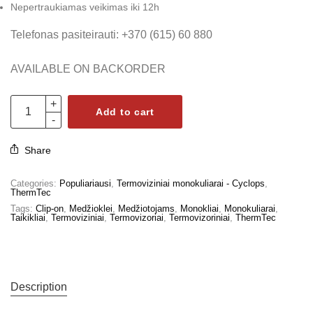
Nepertraukiamas veikimas iki 12h
Telefonas pasiteirauti: +370 (615) 60 880
AVAILABLE ON BACKORDER
Add to cart
Share
Categories:
Populiariausi
,
Termoviziniai monokuliarai - Cyclops
,
ThermTec
Tags:
Clip-on
,
Medžioklei
,
Medžiotojams
,
Monokliai
,
Monokuliarai
,
Taikikliai
,
Termoviziniai
,
Termovizoriai
,
Termovizoriniai
,
ThermTec
Description