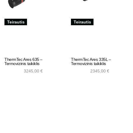
Teirautis
Teirautis
ThermTec Ares 635 –
ThermTec Ares 335L –
Termovizinis taikiklis
Termovizinis taikiklis
3245,00
€
2345,00
€
Add to cart
Add to cart