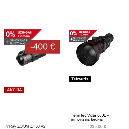
Add to cart
-400 €
Teirautis
AKCIJA
ThermTec Vidar 660L –
Termovizinis taikiklis
InfiRay ZOOM ZH50 V2
4295,00
€