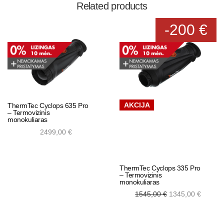
Related products
-200 €
AKCIJA
ThermTec Cyclops 635 Pro
– Termovizinis
monokuliaras
2499,00
€
ThermTec Cyclops 335 Pro
Add to cart
– Termovizinis
monokuliaras
Original
Curre
1545,00
€
1345,00
€
price was:
price 
1545,00 €.
1345,0