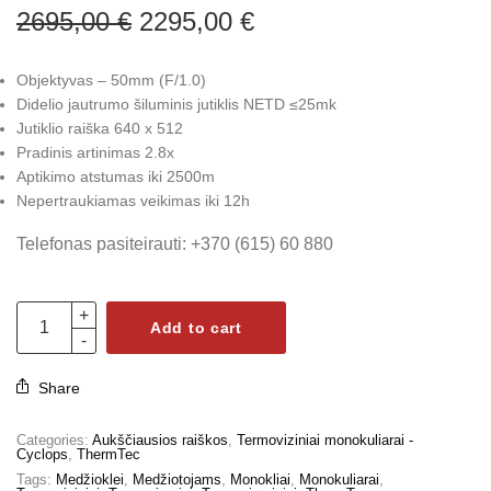
Original
Current
2695,00
€
2295,00
€
price was:
price is:
2695,00 €.
2295,00 €.
Objektyvas – 50mm (F/1.0)
Didelio jautrumo šiluminis jutiklis NETD ≤25mk
Jutiklio raiška 640 x 512
Pradinis artinimas 2.8x
Aptikimo atstumas iki 2500m
Nepertraukiamas veikimas iki 12h
Telefonas pasiteirauti: +370 (615) 60 880
Add to cart
Share
Categories:
Aukščiausios raiškos
,
Termoviziniai monokuliarai -
Cyclops
,
ThermTec
Tags:
Medžioklei
,
Medžiotojams
,
Monokliai
,
Monokuliarai
,