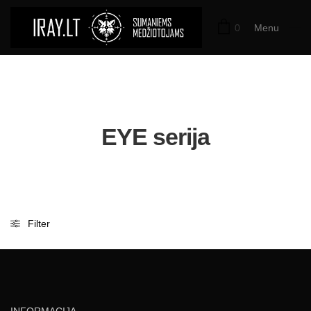
0
Menu
Close
EYE serija
Filter