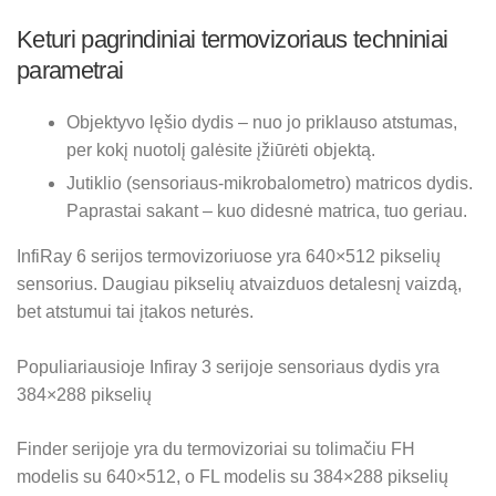
Keturi pagrindiniai termovizoriaus techniniai
parametrai
Objektyvo lęšio dydis – nuo jo priklauso atstumas,
per kokį nuotolį galėsite įžiūrėti objektą.
Jutiklio (sensoriaus-mikrobalometro) matricos dydis.
Paprastai sakant – kuo didesnė matrica, tuo geriau.
InfiRay 6 serijos termovizoriuose yra 640×512 pikselių
sensorius. Daugiau pikselių atvaizduos detalesnį vaizdą,
bet atstumui tai įtakos neturės.
Populiariausioje Infiray 3 serijoje sensoriaus dydis yra
384×288 pikselių
Finder serijoje yra du termovizoriai su tolimačiu FH
modelis su 640×512, o FL modelis su 384×288 pikselių