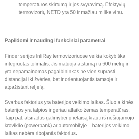
temperatūros skirtumą ir jos svyravimą. Efektyvių
termovizorių NETD yra 50 ir mažiau milikelvinų.
Papildomi ir naudingi funkciniai parametrai
Finder serijos InfiRay termovizoriuose veikia kokybiškai
integruotas tolimatis. Jis matuoja atstumą iki 600 metrų ir
yra nepamainomas pagalbininkas ne vien suprasti
distancijai iki žvėries, bet ir orientuojantis tamsoje ir
atpažįstant reljefą.
Svarbus faktorius yra baterijos veikimo laikas. Šiuolaikinės
baterijos yra talpios ir geriau atlaiko žemas temperatūras.
Taip pat, atsiradus galimybei prietaisą krauti iš nešiojamojo
kroviklio (powerbank) ar automobilyje – baterijos veikimo
laikas nebėra ribojantis faktorius.