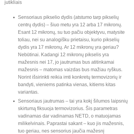
jutikliais
Sensoriaus pikselio dydis (atstumo tarp pikselių
centrų dydis) – šiuo metu yra 12 arba 17 mikronų.
Esant 12 mikronų, su tuo pačiu objektyvu, matysite
toliau, nei su analogišku prietaisu, kurio pikselių
dydis yra 17 mikronų. Ar 12 mikronų yra geriau?
Nebūtinai. Kadangi 12 mikronų pikselis yra
mažesnis nei 17, jo jautrumas bus atitinkamai
mažesnis – matomas vaizdas bus mažiau ryškus.
Norint išsirinkti reikia imti konkretų termovizorių ir
bandyti, vieniems patinka vienas, kitiems kitas
variantas.
Sensoriaus jautrumas – tai yra kokį šilumos laipsnių
skirtumą fiksuoja termovizorius. Šis parametras
vadinamas dar vadinamas NETD, o matuojamas
milikelvinais. Paprastai sakant – kuo jis mažesnis,
tuo geriau, nes sensorius jaučia mažesnį