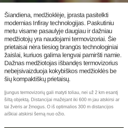
Šiandiena, medžioklėje, įprasta pasitelkti
modernias Infiray technologijas. Paskutiniu
metu visame pasaulyje daugiau ir dažniau
medžiotojų yra naudojami termovizoriai. Šie
prietaisai nėra tiesiog brangūs technologiniai
žaislai, kuriuos galima lengvai pamiršti namie.
Dažnas medžiotojas išbandęs termovizorius
nebeįsivaizduoja kokybiškos medžioklės be
šių kompaktiškų prietaisų.
Įjungus termovizorių gali matyti toliau, nei už 2 km esantį
šiltą objektą. Distancijai mažėjant iki 600 m jau atskirsi ar
tai žvėris ar žmogus. O iš optimalios 300 m distancijos
aiškiai atskirsi šerną nuo ožio.