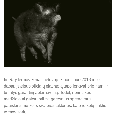
InfiRay termovizoriai Lietuvoje žinomi nuo 2018 m, o
dabar, įsteigus oficialų platintoją tapo lengvai prieinami ir
turintys garantinį aptarnavimą. Todėl, norint, kad
medžiotojai galėtų priimti geresnius sprendimus,
paaiškinsime kelis svarbius faktorius, kaip reikėtų rinktis
termovizorių.