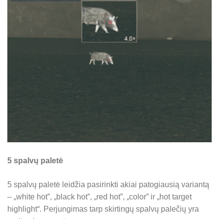
5 spalvų paletė
5 spalvų paletė leidžia pasirinkti akiai patogiausią variantą
– „white hot”, „black hot”, „red hot”, „color” ir „hot target
highlight“. Perjungimas tarp skirtingų spalvų palečių yra