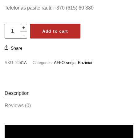
Telefonas pasiteirauti: +370 (615) 60 880
Add to cart
Share
SKU:
2J41A
Categories:
AFFO serija
,
Baziniai
Description
Reviews (0)