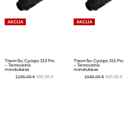
AKCIJA
AKCIJA
ThermTec Cyclops 319 Pro
ThermTec Cyclops 315 Pro
– Termovizinis
– Termovizinis
monokuliaras
monokuliaras
Original
Current
Original
Curren
1195,00
€
995,00
€
1045,00
€
845,00
€
price was:
price is:
price was:
price is
1195,00 €.
995,00 €.
1045,00 €.
845,00 
Add to cart
Add to cart