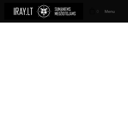
0
Menu
Close