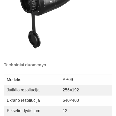
Techniniai duomenys
Modelis
AP09
Jutiklio rezoliucija
256×192
Ekrano rezoliucija
640×400
Pikselio dydis, μm
12