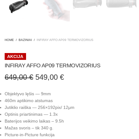
HOME
/
BAZINIAI
/
INFIRAY AFFO AP09 TERMOVIZORIUS
AKCIJA
INFIRAY AFFO AP09 TERMOVIZORIUS
Original
Current
649,00
€
549,00
€
price
price is:
was:
549,00 €.
Objektyvo lęšis — 9mm
649,00 €.
460m aptikimo atstumas
Jutiklio raiška — 256×192pix/ 12μm
Optinis priartinimas — 1.3x
Baterijos veikimo laikas – 9.5h
Mažas svoris – tik 340 g.
Picture-in-Picture funkcija