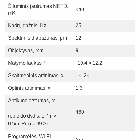
Šiluminis jautrumas NETD,
≤40
mK
Kadrų dažnis, Hz
25
Spektrinis diapazonas, μm
12
Objektyvas, mm
9
Matymo laukas,º
º19.4 × 12.2
Skaitmeninis artinimas, x
1×, 2×
Optinis artinimas, x
1.3
Aptikimo atstumas, m
460
(objekto dydis: 1.7m ×
0.5m, P(n) = 99%)
Programėlės, Wi-Fi
Yra