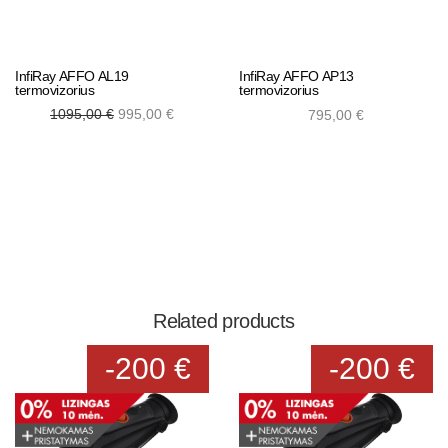
InfiRay AFFO AL19
InfiRay AFFO AP13
termovizorius
termovizorius
Original
Current
1095,00
€
995,00
€
795,00
€
price was:
price is:
1095,00 €.
995,00 €.
Add to cart
Add to cart
Related products
-200 €
-200 €