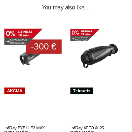
You may also like…
-300 €
AKCIJA
Teirautis
InfiRay EYE III E3 MAX
InfiRay AFFO AL25