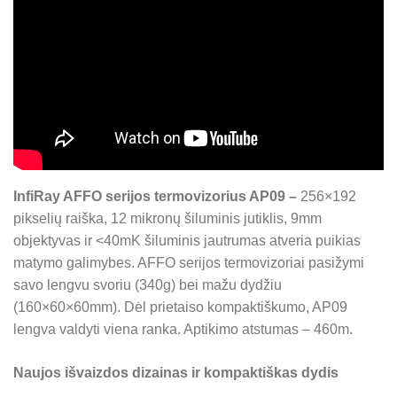
InfiRay AFFO serijos termovizorius AP09 –
256×192
pikselių raiška, 12 mikronų šiluminis jutiklis, 9mm
objektyvas ir <40mK šiluminis jautrumas atveria puikias
matymo galimybes. AFFO serijos termovizoriai pasižymi
savo lengvu svoriu (340g) bei mažu dydžiu
(160×60×60mm). Dėl prietaiso kompaktiškumo, AP09
lengva valdyti viena ranka. Aptikimo atstumas – 460m.
Naujos išvaizdos dizainas ir kompaktiškas dydis