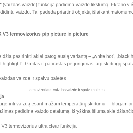
e“ (vaizdas vaizde) funkcija padidina vaizdo tikslumą. Ekrano vi
adidintu vaizdu. Tai padeda priartinti objektą išlaikant matomu
idžia pasirinkti akiai patogiausią variantą – „white hot”, „black ho
get highlight“. Greitas ir paprastas perjungimas tarp skirtingų spal
termovizoriaus vaizdas vaizde ir spalvu paletes
ija
agerinti vaizdą esant mažam temperatūrų skirtumui – blogam orui
Režimas padidina vaizdo detalumą, išryškina šilumą skleidžianči