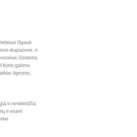
ietaisui išgauti
tūros diapazone, o
izorius išsiskiria
l kurio galima
aikas ilgesnis,
ia ir neskleidžia
mų ir esant
jimo.