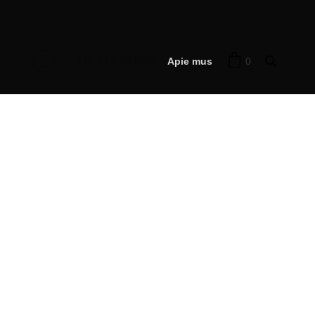
+370 615 60 880
0
Apie mus