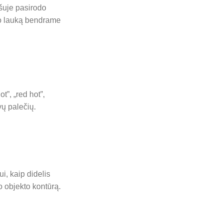
ršuje pasirodo
mo lauką bendrame
t”, „red hot”,
vų palečių.
, kaip didelis
o objekto kontūrą.