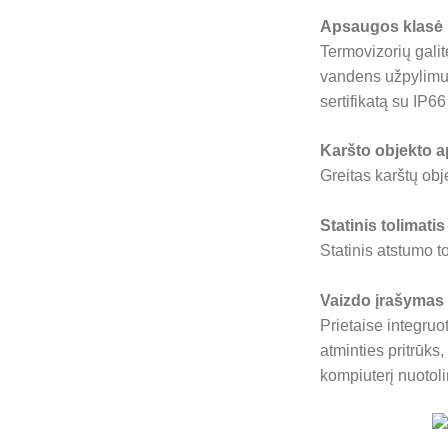
Apsaugos klasė 
Termovizorių gali
vandens užpylimui
sertifikatą su IP6
Karšto objekto a
Greitas karštų obj
Statinis tolimatis
Statinis atstumo to
Vaizdo įrašymas 
Prietaise integruo
atminties pritrūks,
kompiuterį nuotol