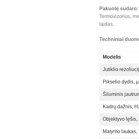
Pakuotę sudaro:
Termovizorius,
mi
laidas.
Techniniai duo
Modelis
Jutiklio rezoliuci
Pikselio dydis, 
Šiluminis jaut
Kadrų dažnis, H
Objektyvo lęšis
Matymo laukas, 