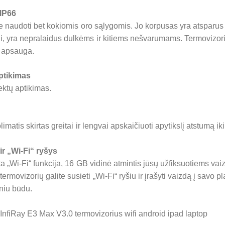
IP66
te naudoti bet kokiomis oro sąlygomis. Jo korpusas yra atsparu
, yra nepralaidus dulkėms ir kitiems nešvarumams. Termovizori
6 apsauga.
ptikimas
ektų aptikimas.
limatis skirtas greitai ir lengvai apskaičiuoti apytikslį atstumą iki 
ir „Wi-Fi“ ryšys
ta „Wi-Fi“ funkcija, 16 GB vidinė atmintis jūsų užfiksuotiems vai
 termovizorių galite susieti „Wi-Fi“ ryšiu ir įrašyti vaizdą į savo p
iniu būdu.