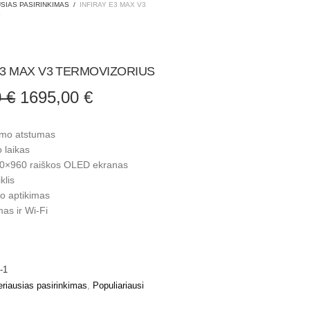
SIAS PASIRINKIMAS
/
INFIRAY E3 MAX V3
S
E3 MAX V3 TERMOVIZORIUS
Original
Current
0
€
1695,00
€
price was:
price is:
1995,00 €.
1695,00 €.
imo atstumas
o laikas
80×960 raiškos OLED ekranas
klis
to aptikimas
as ir Wi-Fi
-1
riausias pasirinkimas
,
Populiariausi