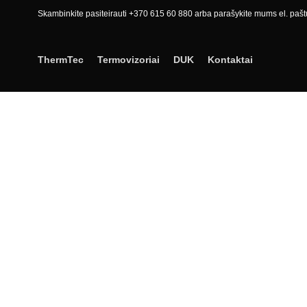
Skambinkite pasiteirauti +370 615 60 880 arba parašykite mums el. pašt
ThermTec
Termovizoriai
DUK
Kontaktai