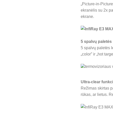
„Picture-in-Pictur
ekranėlis su 2x p
ekrane.
5 spalvų paletės
5 spalvų paletės le
„color” ir „hot tar
Ultra-clear funkc
Režimas skirtas p
rūkas, ar lietus. 