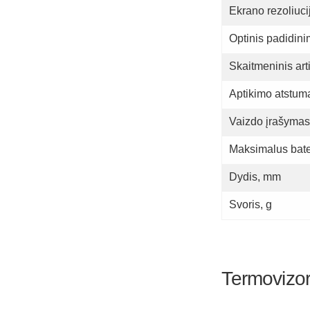
Ekrano rezoliuci
Optinis padidin
Skaitmeninis ar
Aptikimo atstum
Vaizdo įrašymas 
Maksimalus bater
Dydis, mm
Svoris, g
Termovizor