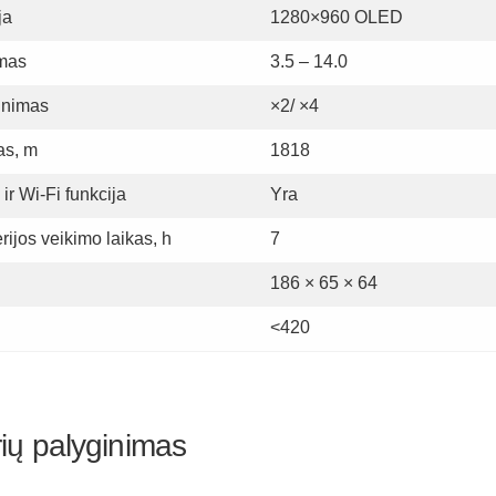
ja
1280×960 OLED
imas
3.5 – 14.0
tinimas
×2/ ×4
as, m
1818
ir Wi-Fi funkcija
Yra
ijos veikimo laikas, h
7
186 × 65 × 64
<420
ių palyginimas