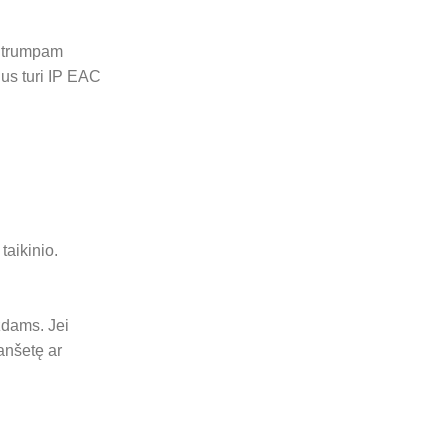
s trumpam
us turi IP EAC
taikinio.
zdams. Jei
lanšetę ar