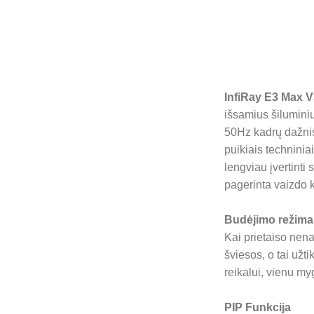
InfiRay E3 Max 
išsamius šilumini
50Hz kadrų dažnis
puikiais techninia
lengviau įvertinti
pagerinta vaizdo 
Budėjimo režima
Kai prietaiso nena
šviesos, o tai už
reikalui, vienu my
PIP Funkcija