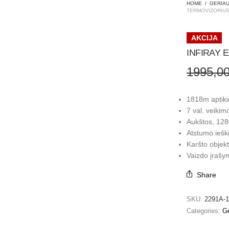
HOME
/
GERIAU
TERMOVIZORIU
AKCIJA
INFIRAY 
1995,0
1818m aptik
7 val. veikim
Aukštos, 12
Atstumo ieški
Karšto objek
Vaizdo įrašym
Share
SKU:
2291A-1
Categories:
Ge