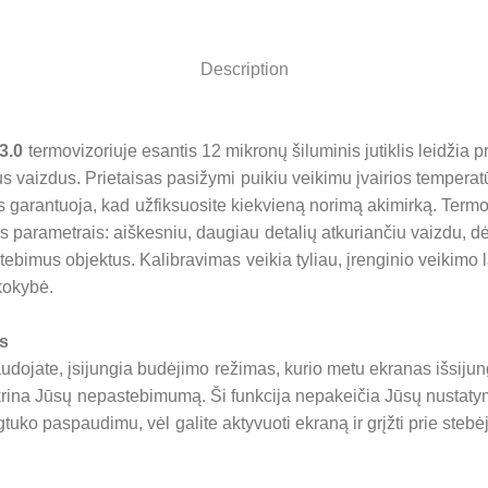
Description
V3.0
termovizoriuje esantis 12 mikronų šiluminis jutiklis leidžia pr
us vaizdus. Prietaisas pasižymi puikiu veikimu įvairios tempera
 garantuoja, kad užfiksuosite kiekvieną norimą akimirką. Termov
is parametrais: aiškesniu, daugiau detalių atkuriančiu vaizdu, dė
 stebimus objektus. Kalibravimas veikia tyliau, įrenginio veikimo l
kokybė.
s
udojate, įsijungia budėjimo režimas, kurio metu ekranas išsijung
tikrina Jūsų nepastebimumą. Ši funkcija nepakeičia Jūsų nustaty
gtuko paspaudimu, vėl galite aktyvuoti ekraną ir grįžti prie stebė