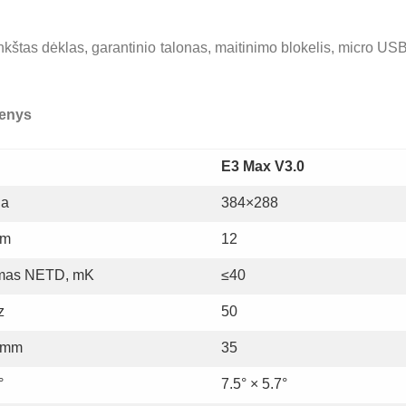
nkštas dėklas, garantinio talonas, maitinimo blokelis, micro USB
menys
E3 Max V3.0
ja
384×288
μm
12
rumas NETD, mK
≤40
z
50
, mm
35
°
7.5° × 5.7°